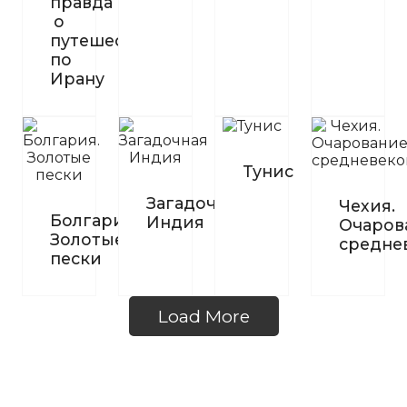
правда
о
путешествии
по
Ирану
Тунис
Загадочная
Чехия.
Болгария.
Индия
Очаров
Золотые
средне
пески
Load More